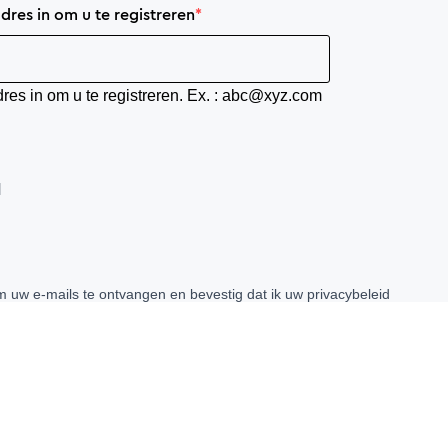
res in om u te registreren
res in om u te registreren. Ex. : abc@xyz.com
N
m uw e-mails te ontvangen en bevestig dat ik uw privacybeleid
isgeving heb gelezen.
lk moment afmelden door op de link in onze e-mails te