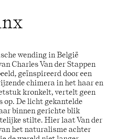
inx
ische wending in België
an Charles Van der Stappen
beeld, geïnspireerd door een
ijzende chimera in het haar en
etstuk kronkelt, vertelt geen
 op. De licht gekantelde
aar binnen gerichte blik
telijke stilte. Hier laat Van der
van het naturalisme achter
ie de wereld niet langer