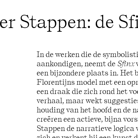
er Stappen: de Sf
In de werken die de symbolist
aankondigen, neemt de
Sfinx
v
een bijzondere plaats in. Het 
Florentijns model met een opr
een draak die zich rond het vo
verhaal, maar wekt suggesties
houding van het hoofd en de n
creëren een actieve, bijna vors
Stappen de narratieve logica 
zich en verkent hij een kunst d