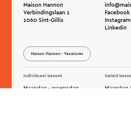
Maison Hannon
info@mai
Verbindingslaan 1
Facebook
1060 Sint-Gillis
Instagram
Linkedin
Maison Hannon - Vacatures
Aanvullende acties weergeven
nl
Individueel bezoek
Geleid bezo
Maandag - woensdag
Maandag 
gesloten
Dinsdag 1
Donderdag
13u - 18u
Woensdag
Vrijdag
11u - 18u
Donderdag
Zaterdag
10u - 18u
Vrijdag 1
Zondag
10u - 18u
Zaterdag 