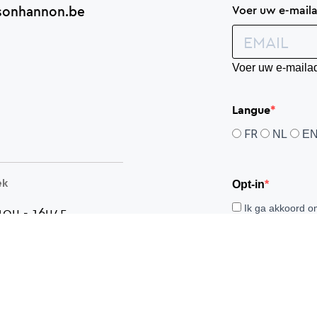
sonhannon.be
Voer uw e-mailad
Voer uw e-mailad
Langue
FR
NL
E
ek
Opt-in
Ik ga akkoord o
10u - 16u45
en juridische kenn
3u - 16u45
U kunt zich op e
 13u - 16u45
klikken.
 10u - 11u15
0u
& zondag 9u
Registreren