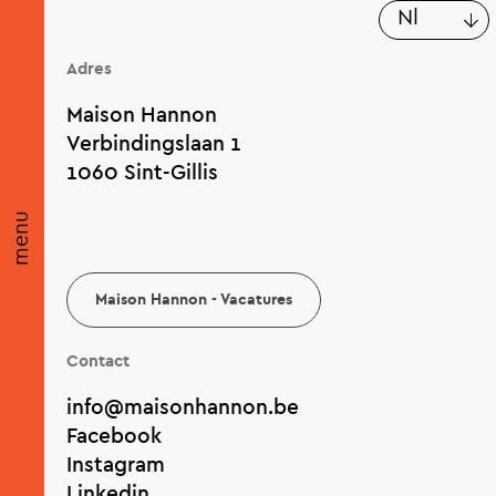
Aa
nl
Adres
Maison Hannon
Verbindingslaan 1
1060 Sint-Gillis
menu
Maison Hannon - Vacatures
Contact
info@maisonhannon.be
Facebook
Instagram
Linkedin