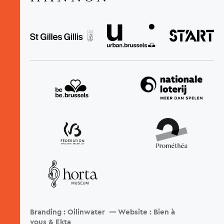
Aanvullende acties weergeven
nl
Branding :
Oilinwater
— Website :
Bien à
Overs
vous
&
Ekta