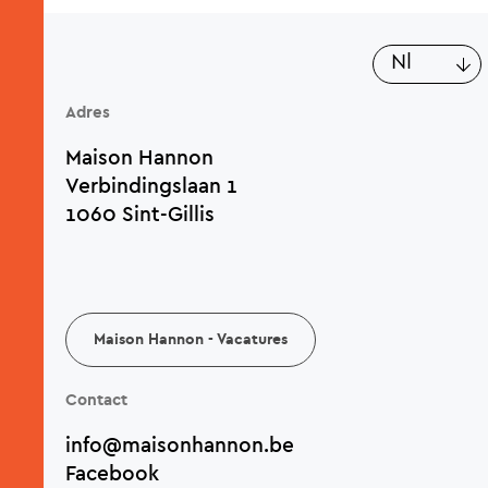
Aa
nl
Adres
Maison Hannon
Verbindingslaan 1
1060 Sint-Gillis
Maison Hannon - Vacatures
Contact
info@maisonhannon.be
Facebook