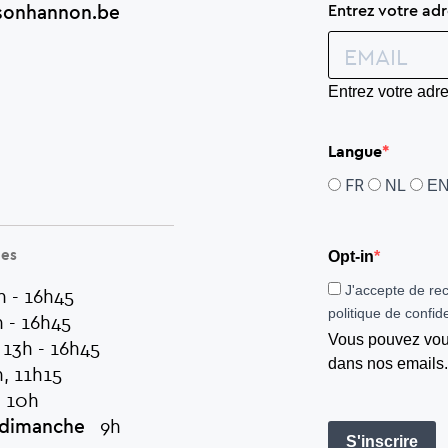
sonhannon.be
Entrez votre adr
Entrez votre adr
Langue
FR
NL
E
ées
Opt-in
J'accepte de rec
 - 16h45
politique de confide
- 16h45
Vous pouvez vous
3h - 16h45
dans nos emails.
 11h15
10h
dimanche
9h
S'inscrire