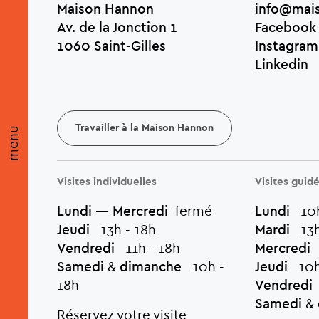
Maison Hannon
info@mai
Av. de la Jonction 1
Facebook
1060 Saint-Gilles
Instagram
Linkedin
Travailler à la Maison Hannon
menu
Visites individuelles
Visites guid
Lundi
—
Mercredi
fermé
Lundi
10h
Jeudi
13h - 18h
Mardi
13h 
Vendredi
11h - 18h
Mercredi
1
Samedi
&
dimanche
10h -
Jeudi
10h,
18h
Vendredi
Samedi
&
Réservez votre visite